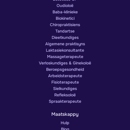
Oudioloë
Baba-klinieke
Biokinetici
Chiropraktisiens
Tandartse
Dieetkundiges
Algemene praktisyns
Laktasiekonsultante
Massageterapeute
Verloskundiges & Ginekoloë
Beroepsgesondheid
Arbeidsterapeute
Fisioterapeute
Sielkundiges
Refleksoloë
Spraakterapeute
Maatskappy
Hulp
Blog