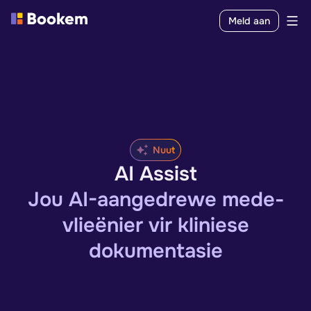
Meld aan
Nuut
AI Assist
Jou AI-aangedrewe mede-
vlieënier vir kliniese
dokumentasie