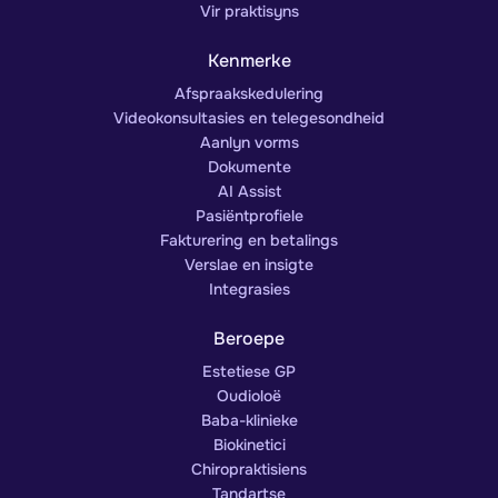
Vir praktisyns
Kenmerke
Afspraakskedulering
Videokonsultasies en telegesondheid
Aanlyn vorms
Dokumente
AI Assist
Pasiëntprofiele
Fakturering en betalings
Verslae en insigte
Integrasies
Beroepe
Estetiese GP
Oudioloë
Baba-klinieke
Biokinetici
Chiropraktisiens
Tandartse