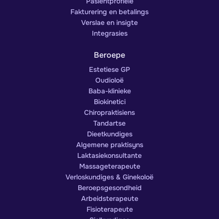
Pasiëntprofiele
Fakturering en betalings
Verslae en insigte
Integrasies
Beroepe
Estetiese GP
Oudioloë
Baba-klinieke
Biokinetici
Chiropraktisiens
Tandartse
Dieetkundiges
Algemene praktisyns
Laktasiekonsultante
Massageterapeute
Verloskundiges & Ginekoloë
Beroepsgesondheid
Arbeidsterapeute
Fisioterapeute