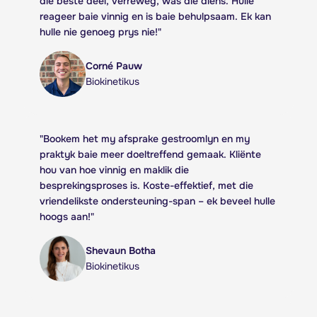
die beste deel, verreweg, was die diens. Hulle
reageer baie vinnig en is baie behulpsaam. Ek kan
hulle nie genoeg prys nie!
"
Corné Pauw
Biokinetikus
"
Bookem het my afsprake gestroomlyn en my
praktyk baie meer doeltreffend gemaak. Kliënte
hou van hoe vinnig en maklik die
besprekingsproses is. Koste-effektief, met die
vriendelikste ondersteuning-span – ek beveel hulle
hoogs aan!
"
Shevaun Botha
Biokinetikus