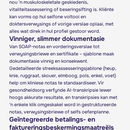
nou 'n muskuloskeletale geskiedenis,
vitaliteitassessering of beseringsifting is. Kliënte
kan vorms op hul selfone voltooi en
doktersverwysings of vorige verslae oplaai, met
alles wat direk in hul profiel gestoor word.
Vinniger, slimmer dokumentasie
Van SOAP-notas en vorderingsverslae tot
verwysingsbriewe en sertifikate – sjablone maak
dokumentasie vinnig en konsekwent.
Gedetailleerde streeksassesseringsjablone (heup,
knie, ruggraat, skouer, elmboog, pols, enkel, voet)
help om kliniese notas te standaardiseer. Vir
gesondheidsorg verfynde AI-transkripsie lewer
hoogs akkurate resultate, en transkripsies kan met
’n enkele klik omgeskakel word in gestruktureerde
notas, verwysingsbriewe of selfs oefenplanne.
Geïntegreerde betalings- en
faktureringsbeskermingsmaatreëls