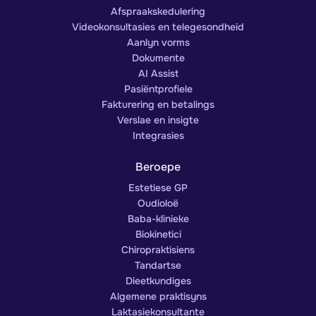
Afspraakskedulering
Videokonsultasies en telegesondheid
Aanlyn vorms
Dokumente
AI Assist
Pasiëntprofiele
Fakturering en betalings
Verslae en insigte
Integrasies
Beroepe
Estetiese GP
Oudioloë
Baba-klinieke
Biokinetici
Chiropraktisiens
Tandartse
Dieetkundiges
Algemene praktisyns
Laktasiekonsultante