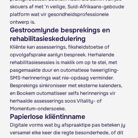
skouers af met 'n veilige, Suid-Afrikaans-geboude
platform wat vir gesondheidsprofessionele
ontwerp is.
Gestroomlynde besprekings en
rehabilitasieskedulering
Kliënte kan assesserings, fiksheidstoetse of
opvolgafsprake aanlyn bespreek. Herhalende
rehabilitasiesessies is maklik om op te stel, met
pasgemaakte duur en outomatiese tweerigting-
SMS-herinnerings wat nie-opdaag verminder.
Besprekings sinkroniseer met eksterne kalenders,
en Bookem outomatiseer selfs herinnerings vir
herhaalde assesserings soos Vitality- of
Momentum-ondersoeke.
Papierlose kliëntinname
Digitale vorms wat by afspraaktipe pas beteken jy
versamel elke keer die regte besonderhede, of dit