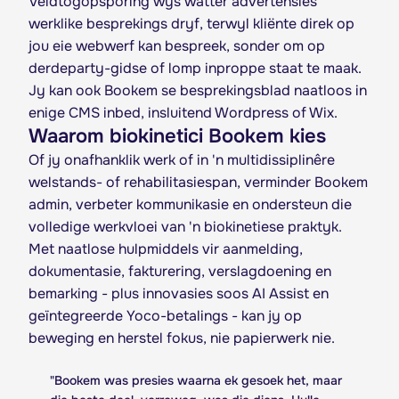
Veldtogopsporing wys watter advertensies
werklike besprekings dryf, terwyl kliënte direk op
jou eie webwerf kan bespreek, sonder om op
derdeparty-gidse of lomp inproppe staat te maak.
Jy kan ook Bookem se besprekingsblad naatloos in
enige CMS inbed, insluitend Wordpress of Wix.
Waarom biokinetici Bookem kies
Of jy onafhanklik werk of in 'n multidissiplinêre
welstands- of rehabilitasiespan, verminder Bookem
admin, verbeter kommunikasie en ondersteun die
volledige werkvloei van 'n biokinetiese praktyk.
Met naatlose hulpmiddels vir aanmelding,
dokumentasie, fakturering, verslagdoening en
bemarking - plus innovasies soos AI Assist en
geïntegreerde Yoco-betalings - kan jy op
beweging en herstel fokus, nie papierwerk nie.
"
Bookem was presies waarna ek gesoek het, maar