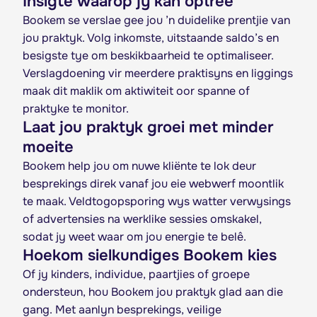
Insigte waarop jy kan optree
Bookem se verslae gee jou ’n duidelike prentjie van
jou praktyk. Volg inkomste, uitstaande saldo’s en
besigste tye om beskikbaarheid te optimaliseer.
Verslagdoening vir meerdere praktisyns en liggings
maak dit maklik om aktiwiteit oor spanne of
praktyke te monitor.
Laat jou praktyk groei met minder
moeite
Bookem help jou om nuwe kliënte te lok deur
besprekings direk vanaf jou eie webwerf moontlik
te maak. Veldtogopsporing wys watter verwysings
of advertensies na werklike sessies omskakel,
sodat jy weet waar om jou energie te belê.
Hoekom sielkundiges Bookem kies
Of jy kinders, individue, paartjies of groepe
ondersteun, hou Bookem jou praktyk glad aan die
gang. Met aanlyn besprekings, veilige