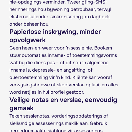
nie-opdagings verminder. Tweerigting-SMS-
herinnerings hou bywoning betroubaar, terwyl
eksterne kalender-sinkronisering jou dagboek
onder beheer hou.
Papierlose inskrywing, minder
opvolgwerk
Geen heen-en-weer voor ’n sessie nie. Bookem
stuur outomaties inname- of toestemmingsvorms
wat by die diens pas – of dit nou ’n algemene
inname is, depressie- en angsifting, of
ouertoestemming vir ’n kind. Kliënte kan vooraf
verwysingsbriewe of skoolverslae oplaai, en alles
word netjies in hul profiel gestoor.
Veilige notas en verslae, eenvoudig
gemaak
Teken sessienotas, vorderingsopdaterings of
sielkundige assesserings maklik aan. Gebruik
gereedgemaakte sjablone vir assesserings,