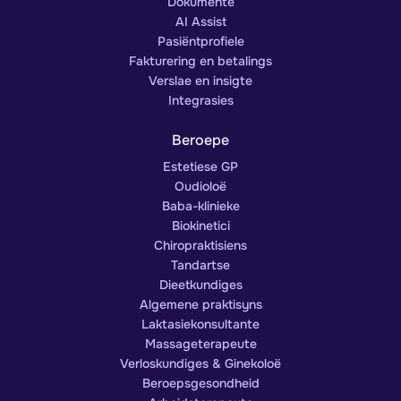
Dokumente
AI Assist
Pasiëntprofiele
Fakturering en betalings
Verslae en insigte
Integrasies
Beroepe
Estetiese GP
Oudioloë
Baba-klinieke
Biokinetici
Chiropraktisiens
Tandartse
Dieetkundiges
Algemene praktisyns
Laktasiekonsultante
Massageterapeute
Verloskundiges & Ginekoloë
Beroepsgesondheid