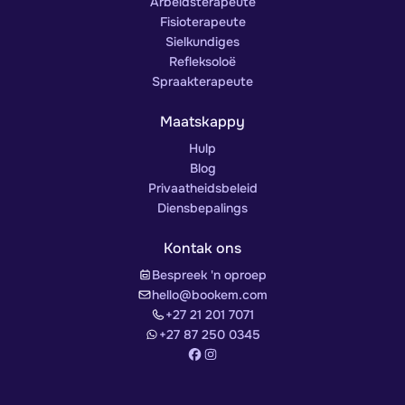
Arbeidsterapeute
Fisioterapeute
Sielkundiges
Refleksoloë
Spraakterapeute
Maatskappy
Hulp
Blog
Privaatheidsbeleid
Diensbepalings
Kontak ons
Bespreek 'n oproep
hello@bookem.com
+27 21 201 7071
+27 87 250 0345