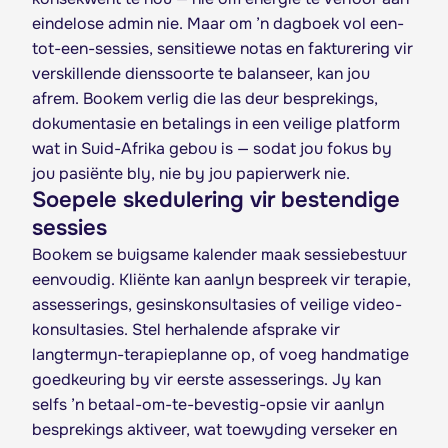
eindelose admin nie. Maar om ’n dagboek vol een-
tot-een-sessies, sensitiewe notas en fakturering vir
verskillende dienssoorte te balanseer, kan jou
afrem. Bookem verlig die las deur besprekings,
dokumentasie en betalings in een veilige platform
wat in Suid-Afrika gebou is — sodat jou fokus by
jou pasiënte bly, nie by jou papierwerk nie.
Soepele skedulering vir bestendige
sessies
Bookem se buigsame kalender maak sessiebestuur
eenvoudig. Kliënte kan aanlyn bespreek vir terapie,
assesserings, gesinskonsultasies of veilige video-
konsultasies. Stel herhalende afsprake vir
langtermyn-terapieplanne op, of voeg handmatige
goedkeuring by vir eerste assesserings. Jy kan
selfs ’n betaal-om-te-bevestig-opsie vir aanlyn
besprekings aktiveer, wat toewyding verseker en