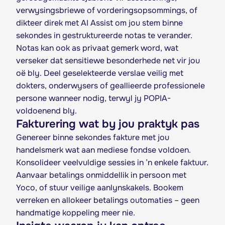
verwysingsbriewe of vorderingsopsommings, of
dikteer direk met AI Assist om jou stem binne
sekondes in gestruktureerde notas te verander.
Notas kan ook as privaat gemerk word, wat
verseker dat sensitiewe besonderhede net vir jou
oë bly. Deel geselekteerde verslae veilig met
dokters, onderwysers of geallieerde professionele
persone wanneer nodig, terwyl jy POPIA-
voldoenend bly.
Fakturering wat by jou praktyk pas
Genereer binne sekondes fakture met jou
handelsmerk wat aan mediese fondse voldoen.
Konsolideer veelvuldige sessies in ’n enkele faktuur.
Aanvaar betalings onmiddellik in persoon met
Yoco, of stuur veilige aanlynskakels. Bookem
verreken en allokeer betalings outomaties – geen
handmatige koppeling meer nie.